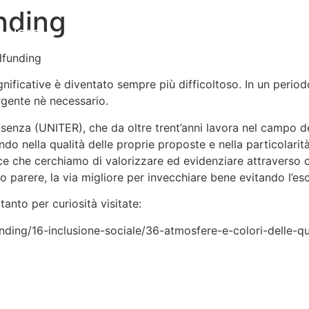
nding
ISAS
COSP
FORMAZIONE
UNITE
dfunding
significative è diventato sempre più difficoltoso. In un peri
rgente nè necessario.
osenza (UNITER), che da oltre trent’anni lavora nel campo 
ndo nella qualità delle proprie proposte e nella particolarità
ance che cerchiamo di valorizzare ed evidenziare attraverso c
ro parere, la via migliore per invecchiare bene evitando l’esc
anto per curiosità visitate:
unding/16-inclusione-sociale/36-atmosfere-e-colori-delle-q