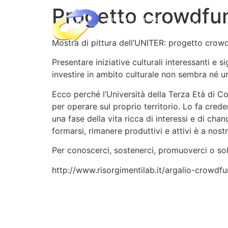
Progetto crowdfu
HOME
Mostra di pittura dell’UNITER: progetto crow
Presentare iniziative culturali interessanti e 
investire in ambito culturale non sembra né u
Ecco perché l’Università della Terza Età di C
per operare sul proprio territorio. Lo fa crede
una fase della vita ricca di interessi e di ch
formarsi, rimanere produttivi e attivi è a nost
Per conoscerci, sostenerci, promuoverci o solt
http://www.risorgimentilab.it/argalio-crowdf