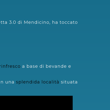
etta 3.0 di Mendicino, ha toccato
rinfresco
a base di bevande e
 in una
splendida località
situata