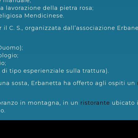
e filandaie;
la lavorazione della pietra rosa;
religiosa Mendicinese.
 il C. S., organizzata dall’associazione Erban
(Duomo);
ologio;
o;
di tipo esperienziale sulla trattura).
una sosta, Erbanetta ha offerto agli ospiti un
 pranzo in montagna, in un
ristorante
ubicato
o.