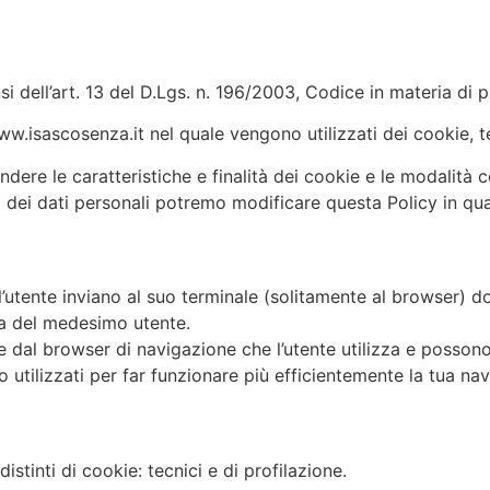
ISAS
COSP
FORMAZIONE
UNITE
i dell’art. 13 del D.Lgs. n. 196/2003, Codice in materia di 
ww.isascosenza.it nel quale vengono utilizzati dei cookie, te
ere le caratteristiche e finalità dei cookie e le modalità c
to dei dati personali potremo modificare questa Policy in q
i dall’utente inviano al suo terminale (solitamente al browse
sita del medesimo utente.
dal browser di navigazione che l’utente utilizza e possono 
o utilizzati per far funzionare più efficientemente la tua na
distinti di cookie: tecnici e di profilazione.