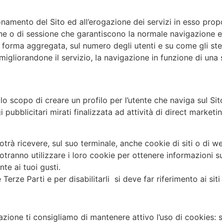
onamento del Sito ed all’erogazione dei servizi in esso propo
e o di sessione che garantiscono la normale navigazione e f
in forma aggregata, sul numero degli utenti e su come gli stes
gliorandone il servizio, la navigazione in funzione di una ser
i allo scopo di creare un profilo per l’utente che naviga sul
pubblicitari mirati finalizzata ad attività di direct marketin
otrà ricevere, sul suo terminale, anche cookie di siti o di we
 potranno utilizzare i loro cookie per ottenere informazioni s
te ai tuoi gusti.
erze Parti e per disabilitarli si deve far riferimento ai siti
azione ti consigliamo di mantenere attivo l’uso di cookies: s